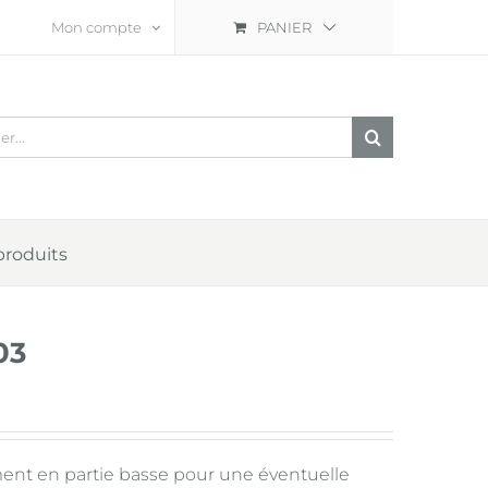
Mon compte
PANIER
er:
produits
03
ment en partie basse pour une éventuelle