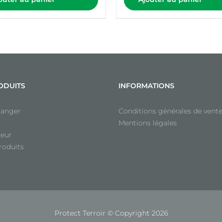
ODUITS
INFORMATIONS
anger
Conditions générales de vent
Mentions légales
teur
roduits
Protect Terroir © Copyright
2026