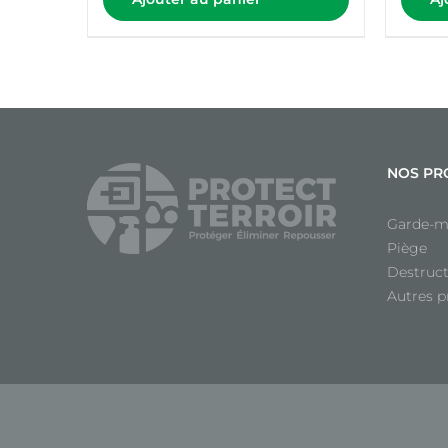
NOS PR
Garde-m
Piège
Destruc
Autres p