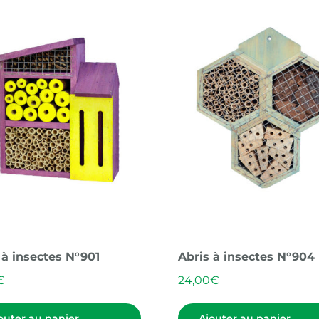
 à insectes N°901
Abris à insectes N°904
€
24,00
€
outer au panier
Ajouter au panier