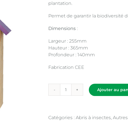
plantation.
Permet de garantir la biodiversité d
Dimensions
:
Largeur : 255mm
Hauteur : 365mm
Profondeur : 140mm
Fabrication CEE
Ajouter au pan
quantité
de
Abris
à
Catégories :
Abris à insectes
,
Autres
insectes
N°903