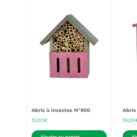
Abris à insectes N°900
Abris
15,00
€
19,00
Ajouter au panier
Aj