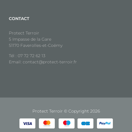
CONTACT
Protect Terroir
5 Impasse de la Gare
51170 Faverolles-et-Coëmy
Tél : 07 72 72 62 13
Email: contact@protect-terroir.fr
Protect Terroir © Copyright
2026